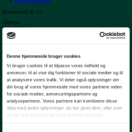
Persondatapolitik
Homemade & Co
Adresse:
Vangsbovej 1
8361 Hasselager
Åbningstider:
Onsdag-Fredag 13:00-17:30
Lørdag 10:00-14:00
Denne hjemmeside bruger cookies
Kontakt
Vi bruger cookies til at tilpasse vores indhold og
annoncer, til at vise dig funktioner til sociale medier og til
E-mail:
Eva@homemadeby.dk
at analysere vores trafik. Vi deler også oplysninger om
Adresse:
din brug af vores hjemmeside med vores partnere inden
Kolt Kirkevej 169
for sociale medier, annonceringspartnere og
8361 Hasselager
analysepartnere. Vores partnere kan kombinere disse
CVR nummer: 33560214
data med andre oplysninger, du har givet dem, eller som
de har indsamlet fra din brug af deres tjenester.
V
Samtykkevalg