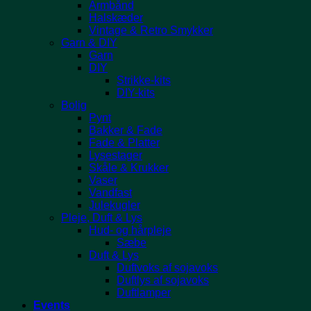
Armbånd
Halskæder
Vintage & Retro Smykker
Garn & DIY
Garn
DIY
Strikke-kits
DIY-kits
Bolig
Pynt
Bakker & Fade
Fade & Platter
Lysestager
Skåle & Krukker
Vaser
Vandfast
Julekugler
Pleje, Duft & Lys
Hud- og hårpleje
Sæbe
Duft & Lys
Duftvoks af sojavoks
Duftlys af sojavoks
Duftlamper
Events