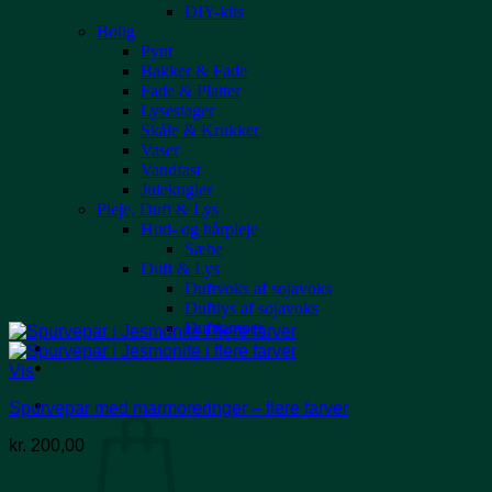
DIY-kits
Bolig
Pynt
Bakker & Fade
Fade & Platter
Lysestager
Skåle & Krukker
Vaser
Vandfast
Julekugler
Pleje, Duft & Lys
Hud- og hårpleje
Sæbe
Duft & Lys
Duftvoks af sojavoks
Duftlys af sojavoks
Duftlamper
Events
Kontakt
Vis
Kurv /
kr.
0,00
0
Spurvepar med marmoreringer – flere farver
kr.
200,00