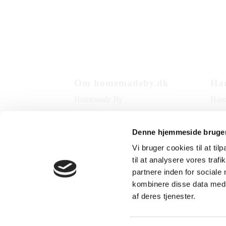
Om homemadeby.dk
Han
Homemade By
Hand
Cookiepolitik
Beta
Denne hjemmeside bruger
Facebook
Leve
Vi bruger cookies til at til
Instagram
Rekl
til at analysere vores tra
partnere inden for sociale
Pers
kombinere disse data med a
af deres tjenester.