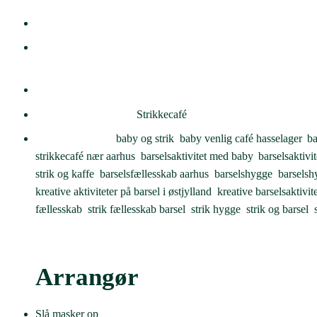
Dato:
25. juni
Tidspunkt:
13:00 - 15:00
Pris:
30,00 kr
Begivenhed Kategori:
Strikkecafé
Begivenhed Tags:
baby og strik
,
baby venlig café hasselager
,
ba
strikkecafé nær aarhus
,
barselsaktivitet med baby
,
barselsaktivi
strik og kaffe
,
barselsfællesskab aarhus
,
barselshygge
,
barselsh
kreative aktiviteter på barsel i østjylland
,
kreative barselsaktivite
fællesskab
,
strik fællesskab barsel
,
strik hygge
,
strik og barsel
,
Arrangør
Slå masker op