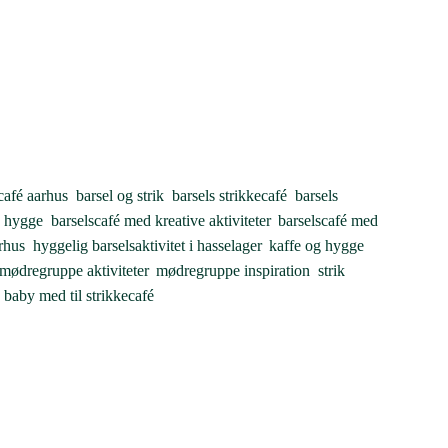
café aarhus
,
barsel og strik
,
barsels strikkecafé
,
barsels
g hygge
,
barselscafé med kreative aktiviteter
,
barselscafé med
rhus
,
hyggelig barselsaktivitet i hasselager
,
kaffe og hygge
,
 mødregruppe aktiviteter
,
mødregruppe inspiration
,
strik
 baby med til strikkecafé