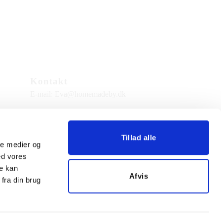
Kontakt
E-mail:
Eva@homemadeby.dk
Adresse:
Kolt Kirkevej 169
Tillad alle
8361 Hasselager
ale medier og
ed vores
CVR nummer: 33560214
re kan
Afvis
fra din brug