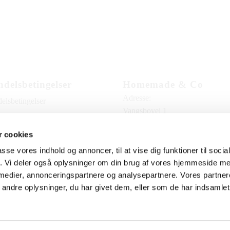
delsbetingelser
Homemade & Co
Adresse:
elsbetingelser
Vangsbovej 1
ling
8361 Hasselager
 cookies
ring
Åbningstider:
passe vores indhold og annoncer, til at vise dig funktioner til soci
amation
Onsdag-Fredag 13:00-17:30
fik. Vi deler også oplysninger om din brug af vores hjemmeside m
Lørdag 10:00-14:00
 medier, annonceringspartnere og analysepartnere. Vores partne
ondatapolitik
ndre oplysninger, du har givet dem, eller som de har indsamlet 