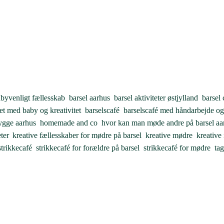
byvenligt fællesskab
,
barsel aarhus
,
barsel aktiviteter østjylland
,
barsel 
tet med baby og kreativitet
,
barselscafé
,
barselscafé med håndarbejde o
ygge aarhus
,
homemade and co
,
hvor kan man møde andre på barsel aa
ter
,
kreative fællesskaber for mødre på barsel
,
kreative mødre
,
kreative
strikkecafé
,
strikkecafé for forældre på barsel
,
strikkecafé for mødre
,
tag