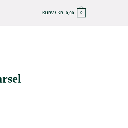
0
KURV /
KR.
0,00
arsel