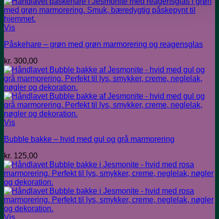
Vis
Påskehare – grøn med grøn marmorering og reagensglas
kr.
300,00
Vis
Bubble bakke – hvid med gul og grå marmorering
kr.
125,00
Vis