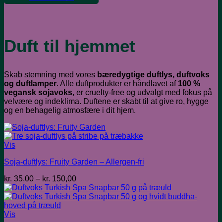
Duft til hjemmet
Skab stemning med vores
bæredygtige duftlys, duftvoks
og duftlamper
. Alle duftprodukter er håndlavet af
100 %
vegansk sojavoks
, er cruelty-free og udvalgt med fokus på
velvære og indeklima. Duftene er skabt til at give ro, hygge
og en behagelig atmosfære i dit hjem.
Vis
Soja-duftlys: Fruity Garden – Allergen-fri
Prisinterval:
kr.
35,00
–
kr.
150,00
kr. 35,00
til
kr. 150,00
Vis