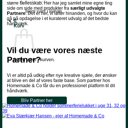
større fællesskab. Her har jeg samlet mine egne ting
side om side med produkter fra
særligt udvalgte
Ingen varer i kurven.
Partnere
. Det er her, vi løfter hinanden, og hvor du kan
gå på opdagelse i et kurateret udvalg af det bedste
0
håndværk.
Kurv
Vil du være vores næste
Partner?
Ingen varer i kurven.
Vi er altid på udkig efter nye kreative sjæle, der ønsker
at blive en del af vores faste base. Som partner hos
Homemade & Co får du en professionel platform til dit
håndværk.
Bliv Partner her