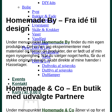
DIY-kits
Bolig
Pynt
Bakker & Fade
Homemade By – Fra idé til
Fade & Platter
Lysestager
design
Skåle & Krukker
Vaser
Vandfast
Under menupunktet
Homemade By
finder du min egen
Julekugler
produktion. Det er her, jeg eksperimenterer med
Pleje, Duft & Lys
materialer og former de produkter, der er født ud af min
Hud- og hårpleje
egen nysgerrighed. Når du vælger noget herfra, får du et
Sæbe
stykke originalt design, skabt direkte af mine hænder i
Duft & Lys
Hasselager.
Duftvoks af sojavoks
Duftlys af sojavoks
Duftlamper
Events
Kontakt
Homemade & Co – En butik
Kurv /
kr.
0,00
0
med udvalgte Partnere
Under menupunktet
Homemade & Co
åbner vi op for et