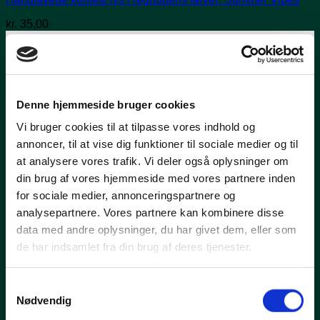
kr.
35,00
Denne hjemmeside bruger cookies
Vil du være den første til at
Vi bruger cookies til at tilpasse vores indhold og
høre nyheden?
annoncer, til at vise dig funktioner til sociale medier og til
at analysere vores trafik. Vi deler også oplysninger om
din brug af vores hjemmeside med vores partnere inden
Vil du have besked når der lanceres nye unikke
for sociale medier, annonceringspartnere og
hjemmelavede produkter eller frigives eksklusive tilbud? Vil
du være den første til at høre om det når vi deltager i messer
analysepartnere. Vores partnere kan kombinere disse
og afholder eksklusive åbent-hus-arrangementer? Så tilmeld
data med andre oplysninger, du har givet dem, eller som
dig vores kundeklub!
de har indsamlet fra din brug af deres tjenester.
Samtykkevalg
Nødvendig