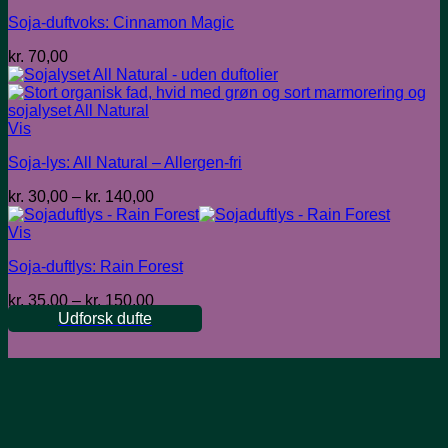
Soja-duftvoks: Cinnamon Magic
kr.
70,00
Vis
Soja-lys: All Natural – Allergen-fri
Prisinterval:
kr.
30,00
–
kr.
140,00
kr. 30,00
til
Vis
kr. 140,00
Soja-duftlys: Rain Forest
Prisinterval:
kr.
35,00
–
kr.
150,00
kr. 35,00
Udforsk dufte
til
kr. 150,00