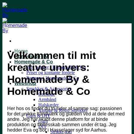
Fortsæt
til
indhold
Home
Velkommen til mit
Homemade By
Homemade & Co
kreative univers:
Bliv partner i Homemade & Co
Priser og kontante fordele
Homemade By &
Partnere i Homemade & Co
Webshop
Homemade & Co
Smykker & Accessories
Øreringe
Armbånd
Halskæder
Her hos os finder du to sider af samme sag: passionen
Vintage & Retro Smykker
for det unikke håndværk og glæden ved at dele det med
Garn & DIY
andre. Jeg har skabt denne platform for at binde
Garn
produktion og fællesskab sammen under ét tag. Jeg
DIY
hedder Eva og bor i Hasselager syd for Aarhus.
Strikke-kits