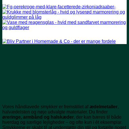
Smykker med
personlighed
Vores håndlavede smykker er fremstillet af
ædelmetaller
,
halvædelsten og nøje udvalgte materialer. Du finder
øreringe, armbånd og halskæder
, der kan bæres til både
hverdag og særlige lejligheder – og ofte kun i ét eksemplar.
Smykkerne er skabt til at understøtte din stil og fortælle noget