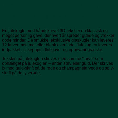
Design en helt unik og
personlig julekugle
En julekugle med håndskrevet 3D-tekst er en klassisk og
meget personlig gave, der hvert år spreder glæde og vækker
gode minder. De smukke, eksklusive glaskugler kan leveres i
12 farver med mat eller blank overflade. Julekuglen leveres
indpakket i silkepapir i flot gave- og opbevaringsæske.
Teksten på julekuglen skrives med samme “farve” som
ophænget på julekuglen – enten sølv eller guld. Der skrives
fx med guld-skrift på de røde og champagnefarvede og sølv-
skrift på de lyserøde.