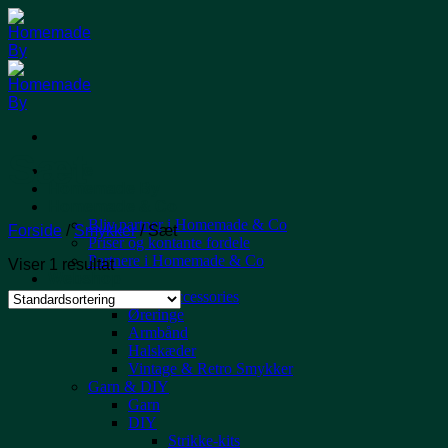
Fortsæt
til
indhold
Sæt
Home
Homemade By
Homemade & Co
Bliv partner i Homemade & Co
Forside
/
Smykker
/
Sæt
Priser og kontante fordele
Partnere i Homemade & Co
Viser 1 resultat
Webshop
Smykker & Accessories
Øreringe
Armbånd
Halskæder
Vintage & Retro Smykker
Garn & DIY
Garn
DIY
Strikke-kits