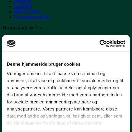
Betaling
Levering
Reklamation
Persondatapolitik
Homemade & Co
Adresse:
Vangsbovej 1
8361 Hasselager
Åbningstider:
Onsdag-Fredag 13:00-17:30
Denne hjemmeside bruger cookies
Lørdag 10:00-14:00
Vi bruger cookies til at tilpasse vores indhold og
Kontakt
annoncer, til at vise dig funktioner til sociale medier og til
at analysere vores trafik. Vi deler også oplysninger om
E-mail:
Eva@homemadeby.dk
din brug af vores hjemmeside med vores partnere inden
Adresse:
for sociale medier, annonceringspartnere og
Kolt Kirkevej 169
analysepartnere. Vores partnere kan kombinere disse
8361 Hasselager
data med andre oplysninger, du har givet dem, eller som
CVR nummer: 33560214
de har indsamlet fra din brug af deres tjenester.