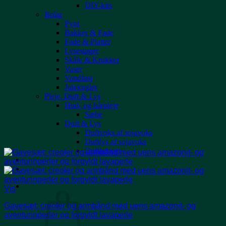
DIY-kits
Bolig
Pynt
Bakker & Fade
Fade & Platter
Lysestager
Skåle & Krukker
Vaser
Vandfast
Julekugler
Pleje, Duft & Lys
Hud- og hårpleje
Sæbe
Duft & Lys
Duftvoks af sojavoks
Duftlys af sojavoks
Duftlamper
Events
Kontakt
Kurv /
kr.
0,00
0
Vis
Gavesæt: creoler og armbånd med uens amazonit- og
aventurinperler og forgyldt lavaperle