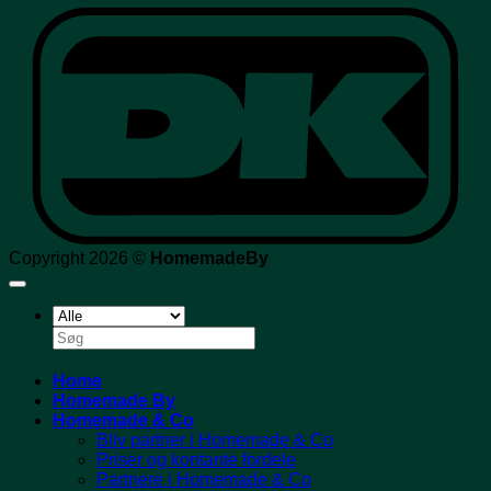
D
Copyright 2026 ©
HomemadeBy
Søg
efter:
Home
Homemade By
Homemade & Co
Bliv partner i Homemade & Co
Priser og kontante fordele
Partnere i Homemade & Co