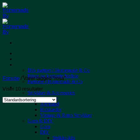
Fortsæt
til
indhold
Home
rosa
Homemade By
Homemade & Co
Bliv partner i Homemade & Co
Priser og kontante fordele
Forside
/
Varer tagged “rosa”
Partnere i Homemade & Co
Webshop
Viser 10 resultater
Smykker & Accessories
Øreringe
Armbånd
Halskæder
Vintage & Retro Smykker
Garn & DIY
Garn
DIY
Strikke-kits