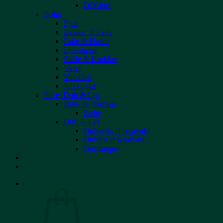
DIY-kits
Bolig
Pynt
Bakker & Fade
Fade & Platter
Lysestager
Skåle & Krukker
Vaser
Vandfast
Julekugler
Pleje, Duft & Lys
Hud- og hårpleje
Sæbe
Duft & Lys
Duftvoks af sojavoks
Duftlys af sojavoks
Duftlamper
Events
Kontakt
Kurv /
kr.
0,00
0