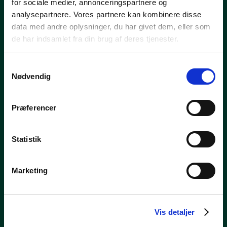
for sociale medier, annonceringspartnere og
analysepartnere. Vores partnere kan kombinere disse
Vis
data med andre oplysninger, du har givet dem, eller som
Organisk platte – lyserød med rød, rosa og sort splash og
de har indsamlet fra din brug af deres tjenester.
guldglimmer
kr.
120,00
Samtykkevalg
Nødvendig
Præferencer
Statistik
Marketing
Vis detaljer