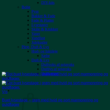
DIY-kits
Bolig
Pynt
Bakker & Fade
Fade & Platter
Lysestager
Skåle & Krukker
Vaser
Vandfast
Julekugler
Pleje, Duft & Lys
Hud- og hårpleje
Sæbe
Duft & Lys
Duftvoks af sojavoks
Duftlys af sojavoks
Duftlamper
Events
Kontakt
Kurv /
kr.
0,00
0
Vis
Buet lysestage – grøn med hvid og sort marmorering og
guldflager