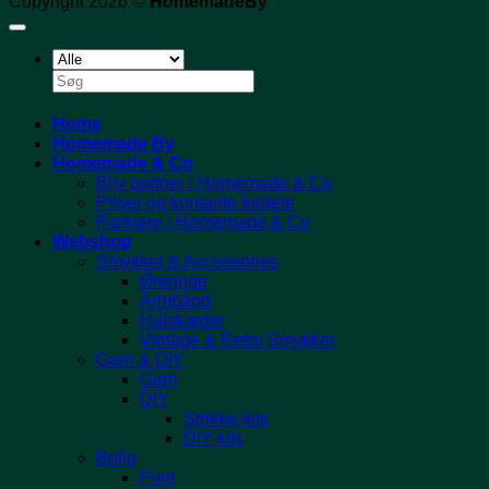
Copyright 2026 ©
HomemadeBy
Søg
efter:
Home
Homemade By
Homemade & Co
Bliv partner i Homemade & Co
Priser og kontante fordele
Partnere i Homemade & Co
Webshop
Smykker & Accessories
Øreringe
Armbånd
Halskæder
Vintage & Retro Smykker
Garn & DIY
Garn
DIY
Strikke-kits
DIY-kits
Bolig
Pynt