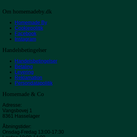
Om homemadeby.dk
Homemade By
Cookiepolitik
Facebook
Instagram
Handelsbetingelser
Handelsbetingelser
Betaling
Levering
Reklamation
Persondatapolitik
Homemade & Co
Adresse:
Vangsbovej 1
8361 Hasselager
Åbningstider:
Onsdag-Fredag 13:00-17:30