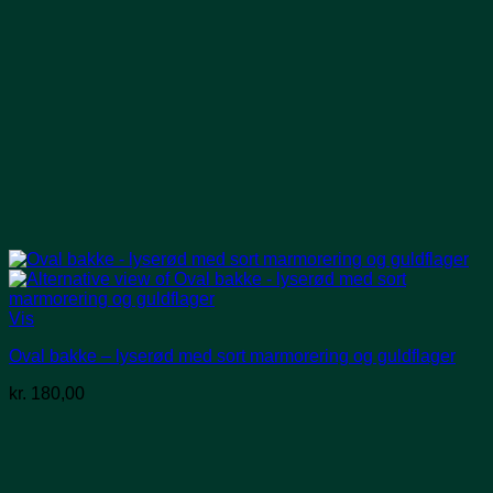
Vis
Oval bakke – lyserød med sort marmorering og guldflager
kr.
180,00