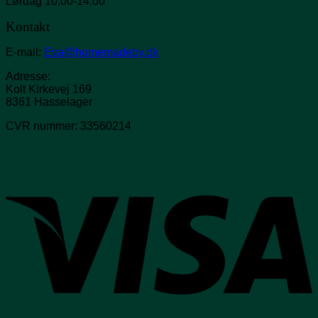
Lørdag 10:00-14:00
Kontakt
E-mail:
Eva@homemadeby.dk
Adresse:
Kolt Kirkevej 169
8361 Hasselager
CVR nummer: 33560214
V