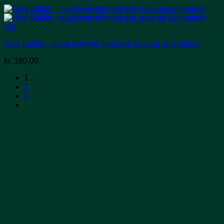
Vis
Oval bakke – svag lyserød med rød, rosa og sort splash
kr.
180,00
1
2
3