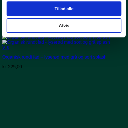
Tillad alle
Afvis
Vis
Organisk rundt fad – lyserød med grå og sort splash
kr.
225,00